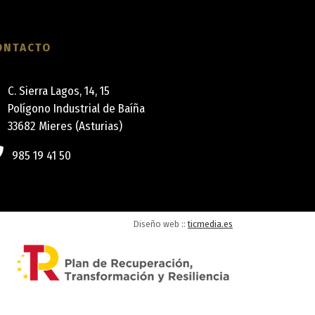
ONTACTO
C. Sierra Lagos, 14, 15
Polígono Industrial de Baíña
33682 Mieres (Asturias)
985 19 41 50
Diseño web ::
ticmedia.es